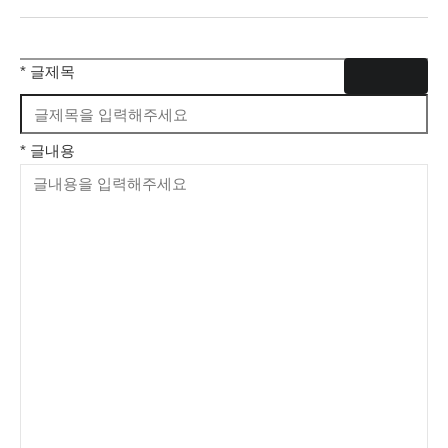
* 글제목
글쓰기
* 글내용