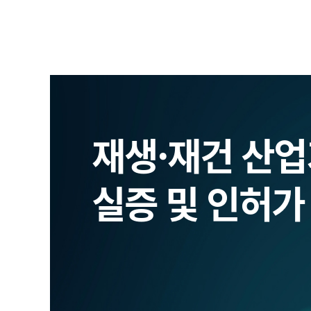
재생·재건 산
실증 및 인허가